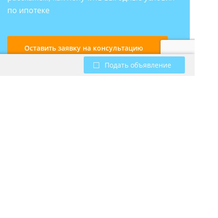
по ипотеке
Оставить заявку на консультацию
Подать объявление
г. Ярославль, ул. Республиканская, д. 3
info@mvariant.ru
Мы в соцсетях:
Используя интернет ресурс Mvariant.ru, Вы соглашаетесь на