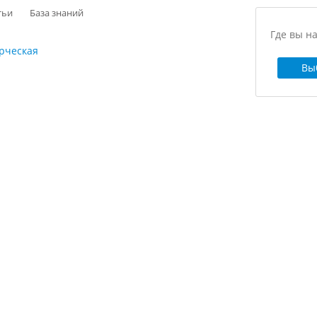
тьи
База знаний
Где вы н
рческая
Вы