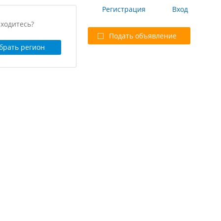
Выбрать регион
Регистрация
Вход
аходитесь?
Подать объявление
брать регион