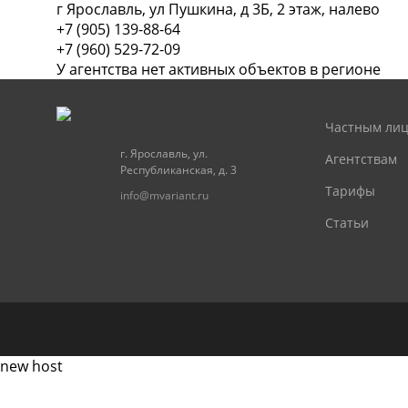
г Ярославль, ул Пушкина, д 3Б, 2 этаж, налево
+7 (905) 139-88-64
+7 (960) 529-72-09
У агентства нет активных объектов в регионе
Частным ли
г. Ярославль, ул.
Агентствам
Республиканская, д. 3
Тарифы
info@mvariant.ru
Статьи
new host