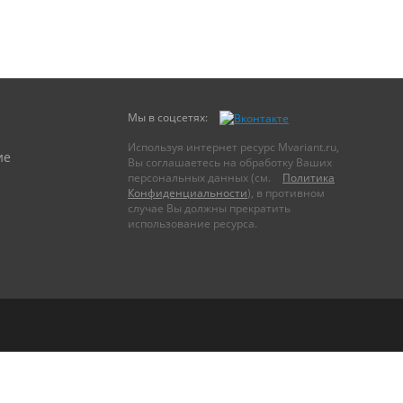
Мы в соцсетях:
Используя интернет ресурс Mvariant.ru,
ие
Вы соглашаетесь на обработку Ваших
персональных данных (см.
Политика
Конфиденциальности
), в противном
случае Вы должны прекратить
использование ресурса.