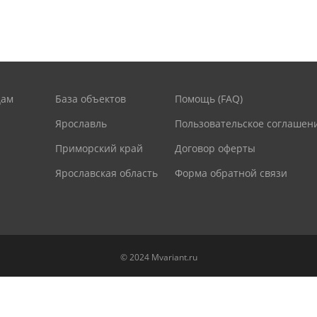
цам
База объектов
Помощь (FAQ)
Ярославль
Пользовательское соглашен
Приморский край
Договор оферты
Ярославская область
Форма обратной связи
© 2024 Mvariant.ru