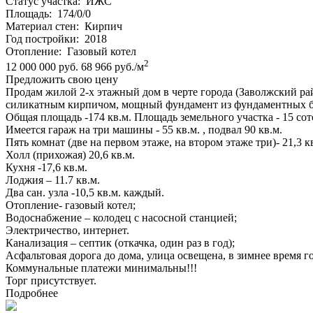
Статус участка:
ИЖС
Площадь:
174/0/0
Материал стен:
Кирпич
Год постройки:
2018
Отопление:
Газовый котел
2
12 000 000 руб.
68 966 руб./м
Предложить свою цену
Продам жилой 2-х этажный дом в черте города (Заволжский райо
силикатным кирпичом, мощный фундамент из фундаментных б
Общая площадь -174 кв.м. Площадь земельного участка - 15 сот
Имеется гараж на три машины - 55 кв.м. , подвал 90 кв.м.
Пять комнат (две на первом этаже, на втором этаже три)- 21,3 кв.м
Холл (прихожая) 20,6 кв.м.
Кухня -17,6 кв.м.
Лоджия – 11.7 кв.м.
Два сан. узла -10,5 кв.м. каждый.
Отопление- газовый котел;
Водоснабжение – колодец с насосной станцией;
Электричество, интернет.
Канализация – септик (откачка, один раз в год);
Асфальтовая дорога до дома, улица освещена, в зимнее время 
Коммунальные платежи минимальны!!!
Торг присутствует.
Подробнее