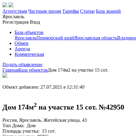
Агентствам
Частным лицам
Тарифы
Статьи
База знаний
Ярославль
Регистрация
Вход
База объектов
Ярославль
Приморский край
Ярославская область
Владиво
Обмен
Аренда
Коммерческая
Подать объявление
Главная
База объектов
Дом 174м2 на участке 15 сот.
Объект добавлен: 27.07.2021
в 12:31:40
2
Дом 174м
на участке 15 сот.
№42950
Россия, Ярославль, Житейская улица, 43
Тип Дома:
Дом
Площадь участка:
15 сот.