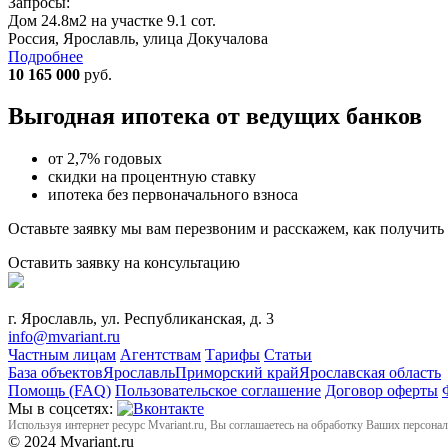
Запросы:
Дом 24.8м2 на участке 9.1 сот.
Россия, Ярославль, улица Докучалова
Подробнее
10 165 000
руб.
Выгодная ипотека от ведущих банков
от 2,7% годовых
скидки на процентную ставку
ипотека без первоначального взноса
Оставьте заявку мы вам перезвоним и расскажем, как получить
Оставить заявку на консультацию
г. Ярославль, ул. Республиканская, д. 3
info@mvariant.ru
Частным лицам
Агентствам
Тарифы
Статьи
База объектов
Ярославль
Приморский край
Ярославская область
Помощь (FAQ)
Пользовательское соглашение
Договор оферты
Мы в соцсетях:
Используя интернет ресурс Mvariant.ru, Вы соглашаетесь на обработку Ваших персона
© 2024 Mvariant.ru