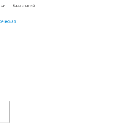
тьи
База знаний
рческая