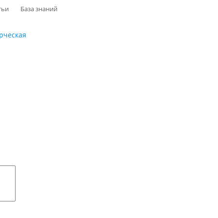
тьи
База знаний
рческая