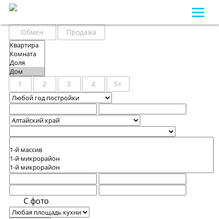
Обмен
Продажа
1
2
3
4
5+
С фото