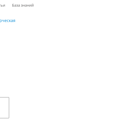
тьи
База знаний
рческая