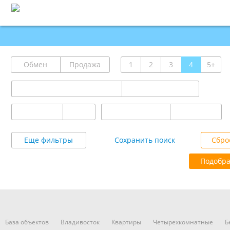
Обмен
Продажа
1
2
3
4
5+
Еще фильтры
Сохранить поиск
Сбро
Подобра
База объектов
Владивосток
Квартиры
Четырехкомнатные
Б