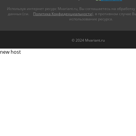
Используя интернет ресурс Mvariant.ru, Вы соглашаетесь на обработ
данных (см.
Политика Конфиденциальности
), в противном случае 
использование ресурса.
© 2024 Mvariant.ru
new host