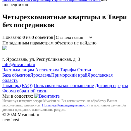
посредников
Четырехкомнатные квартиры в Твери
без посредников
Показано
0
из 0 объектов
По заданным параметрам объектов не найдено
г. Ярославль, ул. Республиканская, д. 3
info@mvariant.ru
Частным лицам
Агентствам
Тарифы
Статьи
База объектов
Ярославль
Приморский край
Ярославская
область
Помощь (FAQ)
Пользовательское соглашение
Договор оферты
Форма обратной связи
Мы в соцсетях:
Используя интернет ресурс Mvariant.ru, Вы соглашаетесь на обработку Ваших
персональных данных (см.
Политика Конфиденциальности
), в противном случае Вы
должны прекратить использование ресурса.
© 2024 Mvariant.ru
new host